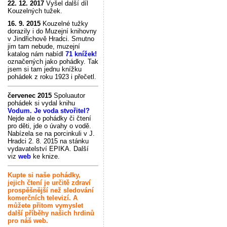
22. 12. 2017
Vyšel další díl
Kouzelných tužek.
16. 9. 2015
Kouzelné tužky
dorazily i do Muzejní knihovny
v Jindřichově Hradci. Smutno
jim tam nebude, muzejní
katalog nám nabídl
71 knížek!
označených jako pohádky. Tak
jsem si tam jednu knížku
pohádek z roku 1923 i přečetl.
červenec 2015
Spoluautor
pohádek si vydal knihu
Vodum. Je voda stvořitel?
Nejde ale o pohádky či čtení
pro děti, jde o úvahy o vodě.
Nabízela se na porcinkuli v J.
Hradci 2. 8. 2015 na stánku
vydavatelství EPIKA. Další
viz
web
ke knize.
Kupte si naše pohádky,
jejich čtení je určitě zdraví
prospěšnější než sledování
komerčních televizí. A
můžete přitom vymyslet
další příběhy našich hrdinů
pro náš web.