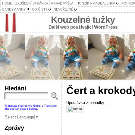
HOME
ZKUŠEBNÍ STRÁNKA
PRÁVĚ VYŠLA
HONZÍK A MAGDALENKA
POHÁDK
CANDY A ANDY
CO ČÍST?
NEVEŘEJNÉ
Kouzelné tužky
Další web používající WordPress
Hledání
Čert a krokod
Upoutávka z pohádky …
Translate stories via Google Translate,
choose language below.
Select Language
▼
Zprávy