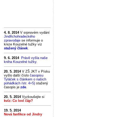
4. 8. 2014
V srpnovém vydání
Jindřichohradeckého
zpravodaje
se informuje o
knize Kouzelné tužky viz
stažený článek
.
9. 6. 2014
Právě vyšla naše
kniha Kouzelné tužky.
20. 5. 2014
V ZŠ JKT v Písku
vyšlo další číslo
časopisu
Tyláček s článkem o našich
pohádkách /str. 4+5)
stažený
časopis je
zde
.
20. 5. 2014
Vyzkoušejte si
kvíz: Co loví čáp?
19. 5. 2014
Nová fanfikce od Jindry