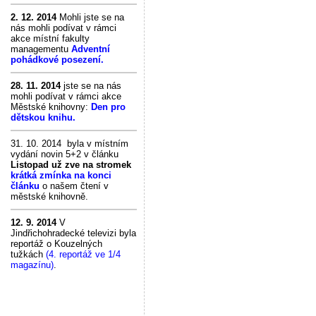
2. 12. 2014
Mohli jste se na
nás mohli podívat v rámci
akce místní fakulty
managementu
Adventní
pohádkové posezení.
28. 11. 2014
jste se na nás
mohli podívat v rámci akce
Městské knihovny:
Den pro
dětskou knihu.
31. 10. 2014 byla v místním
vydání novin 5+2 v článku
Listopad už zve na stromek
krátká zmínka na konci
článku
o našem čtení v
městské knihovně.
12. 9. 2014
V
Jindřichohradecké televizi byla
reportáž o Kouzelných
tužkách
(4. reportáž ve 1/4
magazínu)
.