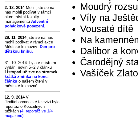
Moudrý rozs
2. 12. 2014
Mohli jste se na
nás mohli podívat v rámci
Víly na Ještě
akce místní fakulty
managementu
Adventní
Vousaté dítě
pohádkové posezení.
Na kamenném
28. 11. 2014
jste se na nás
mohli podívat v rámci akce
Městské knihovny:
Den pro
Dalibor a kon
dětskou knihu.
Čarodějný st
31. 10. 2014 byla v místním
vydání novin 5+2 v článku
Vašíček Zlat
Listopad už zve na stromek
krátká zmínka na konci
článku
o našem čtení v
městské knihovně.
12. 9. 2014
V
Jindřichohradecké televizi byla
reportáž o Kouzelných
tužkách
(4. reportáž ve 1/4
magazínu)
.