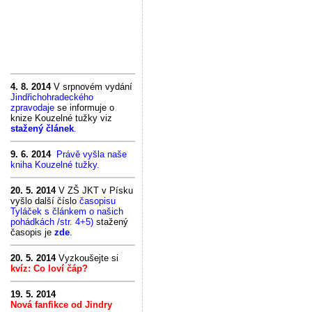
4. 8. 2014
V srpnovém vydání
Jindřichohradeckého
zpravodaje
se informuje o
knize Kouzelné tužky viz
stažený článek
.
9. 6. 2014
Právě vyšla naše
kniha Kouzelné tužky.
20. 5. 2014
V ZŠ JKT v Písku
vyšlo další číslo
časopisu
Tyláček s článkem o našich
pohádkách /str. 4+5)
stažený
časopis je
zde
.
20. 5. 2014
Vyzkoušejte si
kvíz: Co loví čáp?
19. 5. 2014
Nová fanfikce od Jindry