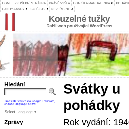
HOME
ZKUŠEBNÍ STRÁNKA
PRÁVĚ VYŠLA
HONZÍK A MAGDALENKA
POHÁDK
CANDY A ANDY
CO ČÍST?
NEVEŘEJNÉ
Kouzelné tužky
Další web používající WordPress
Hledání
Svátky u
pohádky
Translate stories via Google Translate,
choose language below.
Select Language
▼
Rok vydání: 194
Zprávy