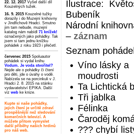
Ilustrace: Květo
22. 12. 2017
Vyšel další díl
Kouzelných tužek.
Bubeník
16. 9. 2015
Kouzelné tužky
dorazily i do Muzejní knihovny
Národní knihovn
v Jindřichově Hradci. Smutno
jim tam nebude, muzejní
katalog nám nabídl
71 knížek!
–
záznam
označených jako pohádky. Tak
jsem si tam jednu knížku
pohádek z roku 1923 i přečetl.
Seznam poháde
červenec 2015
Spoluautor
pohádek si vydal knihu
Víno lásky a
Vodum. Je voda stvořitel?
Nejde ale o pohádky či čtení
moudrosti
pro děti, jde o úvahy o vodě.
Nabízela se na porcinkuli v J.
Hradci 2. 8. 2015 na stánku
Ta Lichtická 
vydavatelství EPIKA. Další
viz
web
ke knize.
Tři jablka
Kupte si naše pohádky,
Félinka
jejich čtení je určitě zdraví
prospěšnější než sledování
Čaroděj komá
komerčních televizí. A
můžete přitom vymyslet
další příběhy našich hrdinů
??? chybí list
pro náš web.