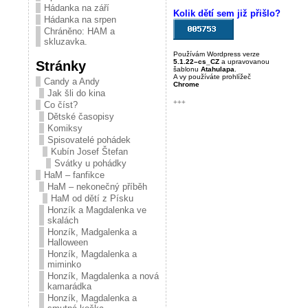
Hádanka na září
Kolik dětí sem již přišlo?
Hádanka na srpen
Chráněno: HAM a
skluzavka.
Používám Wordpress verze
Stránky
5.1.22–cs_CZ
a upravovanou
šablonu
Atahulapa
.
A vy používáte prohlížeč
Candy a Andy
Chrome
Jak šli do kina
+++
Co číst?
Dětské časopisy
Komiksy
Spisovatelé pohádek
Kubín Josef Štefan
Svátky u pohádky
HaM – fanfikce
HaM – nekonečný příběh
HaM od dětí z Písku
Honzík a Magdalenka ve
skalách
Honzík, Madgalenka a
Halloween
Honzík, Magdalenka a
miminko
Honzík, Magdalenka a nová
kamarádka
Honzík, Magdalenka a