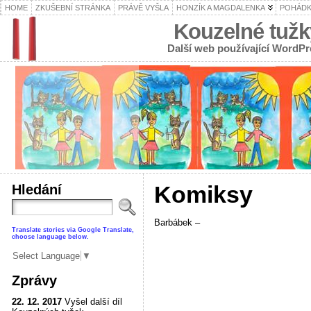
HOME
ZKUŠEBNÍ STRÁNKA
PRÁVĚ VYŠLA
HONZÍK A MAGDALENKA
POHÁDK
Kouzelné tužk
Další web používající WordPr
Hledání
Komiksy
Barbábek –
Translate stories via Google Translate,
choose language below.
Select Language
▼
Zprávy
22. 12. 2017
Vyšel další díl