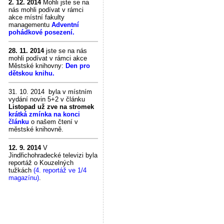
2. 12. 2014
Mohli jste se na
nás mohli podívat v rámci
akce místní fakulty
managementu
Adventní
pohádkové posezení.
28. 11. 2014
jste se na nás
mohli podívat v rámci akce
Městské knihovny:
Den pro
dětskou knihu.
31. 10. 2014 byla v místním
vydání novin 5+2 v článku
Listopad už zve na stromek
krátká zmínka na konci
článku
o našem čtení v
městské knihovně.
12. 9. 2014
V
Jindřichohradecké televizi byla
reportáž o Kouzelných
tužkách
(4. reportáž ve 1/4
magazínu)
.