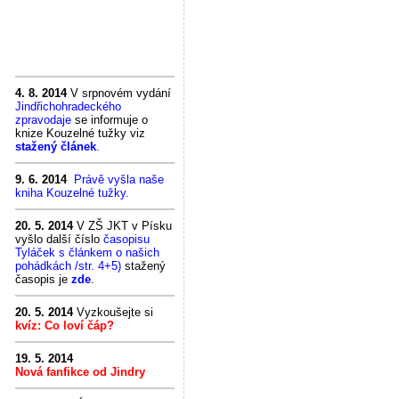
4. 8. 2014
V srpnovém vydání
Jindřichohradeckého
zpravodaje
se informuje o
knize Kouzelné tužky viz
stažený článek
.
9. 6. 2014
Právě vyšla naše
kniha Kouzelné tužky.
20. 5. 2014
V ZŠ JKT v Písku
vyšlo další číslo
časopisu
Tyláček s článkem o našich
pohádkách /str. 4+5)
stažený
časopis je
zde
.
20. 5. 2014
Vyzkoušejte si
kvíz: Co loví čáp?
19. 5. 2014
Nová fanfikce od Jindry