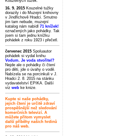
Kouzelných tužek.
16. 9. 2015
Kouzelné tužky
dorazily i do Muzejní knihovny
v Jindřichově Hradci. Smutno
jim tam nebude, muzejní
katalog nám nabídl
71 knížek!
označených jako pohádky. Tak
jsem si tam jednu knížku
pohádek z roku 1923 i přečetl.
červenec 2015
Spoluautor
pohádek si vydal knihu
Vodum. Je voda stvořitel?
Nejde ale o pohádky či čtení
pro děti, jde o úvahy o vodě.
Nabízela se na porcinkuli v J.
Hradci 2. 8. 2015 na stánku
vydavatelství EPIKA. Další
viz
web
ke knize.
Kupte si naše pohádky,
jejich čtení je určitě zdraví
prospěšnější než sledování
komerčních televizí. A
můžete přitom vymyslet
další příběhy našich hrdinů
pro náš web.