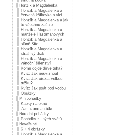
smutná kočka
Honzík a Magdalenka
Honzík a Magdalenka a
červená kšiltovka a vlci
Honzík a Magdalenka a jak
to všechno začalo
Honzík a Magdalenka a
manželé Hastrmanových
Honzík a Magdalenka a
slůně Sita
Honzík a Magdalenka a
strašlivý drak
Honzík a Magdalenka a
vánoční šílenství
Komu dojde dříve tuha?
Kvíz: Jak neuvíznout
Kvíz: Jak ořezat velkou
tužku?
Kvíz: Jak psát pod vodou
Obrázky
Minipohádky
Kapky na okně
Zamazané autíčko
Národní pohádky
Pohádky z jiných světů
Neveřejné
6 + 4 obrázky
Honzík a Magdalenka a