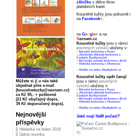
záložku
v délce dvou
platebních karet.
Kouzelné tužky jsou pokusně i
na
Facebook
+
,
na
G
o
o
g
l
e
+
a na
S
eznam.cz
.
Kouzelné tužky
jsou v rámci
povinných výtisků
uloženy v:
–
Národní knihovna v Praze
– Jihočeská vědecká knihovna v
Českých Budějovicích
–
Moravská zemská knihovna v Brně
–
Vědecká knihovna v Olomouci
–
Obálka na webu Obalkyknih.cz
Kouzelné tužky opět čarují
Můžete si jí u nás také
jsou v rámci
povinných
objednat přes e-mail
výtisků
uloženy v:
(kouzelnetuzky@seznam.cz)
–
Národní knihovna v Praze
– Jihočeská vědecká knihovna v
za Kč 95,- + poštovné
Českých Budějovicích
(21 Kč obyčejný dopis,
–
Moravská zemská knihovna v Brně
–
Vědecká knihovna v Olomouci
39 Kč doporučený dopis).
–
Obálka na webu Obalkyknih.cz
Nejnovější
Jaké mají HaM počasí?
příspěvky
Hádanka na leden 2018
ºC
Úplná novinka