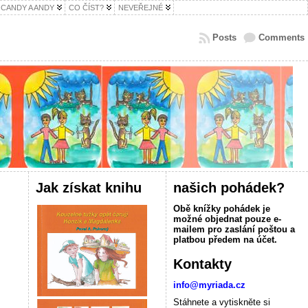
CANDY A ANDY
CO ČÍST?
NEVEŘEJNÉ
Posts
Comments
Jak získat knihu
našich pohádek?
Obě knížky pohádek je
možné objednat pouze e-
mailem pro zaslání poštou a
platbou předem na účet.
Kontakty
info@myriada.cz
Stáhnete a vytiskněte si