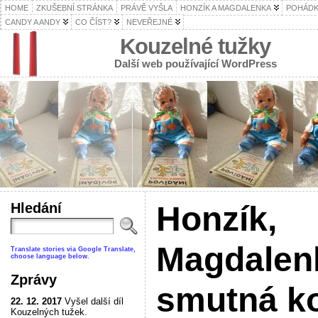
HOME
ZKUŠEBNÍ STRÁNKA
PRÁVĚ VYŠLA
HONZÍK A MAGDALENKA
POHÁDK
CANDY A ANDY
CO ČÍST?
NEVEŘEJNÉ
Kouzelné tužky
Další web používající WordPress
Hledání
Honzík,
Magdalen
Translate stories via Google Translate,
choose language below.
Zprávy
smutná k
22. 12. 2017
Vyšel další díl
Kouzelných tužek.