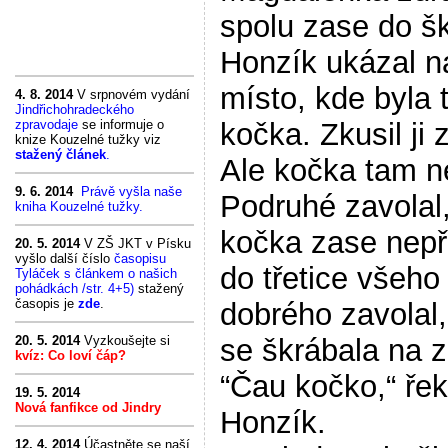
spolu zase do šk
Honzík ukázal n
místo, kde byla 
4. 8. 2014
V srpnovém vydání
Jindřichohradeckého
zpravodaje
se informuje o
kočka. Zkusil ji 
knize Kouzelné tužky viz
stažený článek
.
Ale kočka tam n
9. 6. 2014
Právě vyšla naše
Podruhé zavolal,
kniha Kouzelné tužky.
kočka zase nepři
20. 5. 2014
V ZŠ JKT v Písku
vyšlo další číslo
časopisu
do třetice všeho
Tyláček s článkem o našich
pohádkách /str. 4+5)
stažený
časopis je
zde
.
dobrého zavolal,
20. 5. 2014
Vyzkoušejte si
se škrábala na 
kvíz: Co loví čáp?
“Čau kočko,“ řek
19. 5. 2014
Nová fanfikce od Jindry
Honzík.
12. 4. 2014
Účastněte se naší