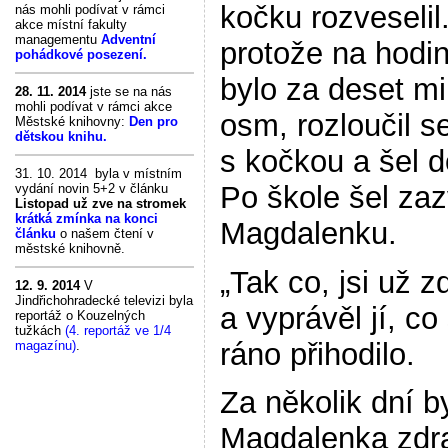
kočku rozveselil
nás mohli podívat v rámci
akce místní fakulty
managementu
Adventní
protože na hodi
pohádkové posezení.
bylo za deset mi
28. 11. 2014
jste se na nás
mohli podívat v rámci akce
osm, rozloučil s
Městské knihovny:
Den pro
dětskou knihu.
s kočkou a šel d
31. 10. 2014 byla v místním
Po škole šel zaz
vydání novin 5+2 v článku
Listopad už zve na stromek
krátká zmínka na konci
Magdalenku.
článku
o našem čtení v
městské knihovně.
„Tak co, jsi už z
12. 9. 2014
V
Jindřichohradecké televizi byla
a vyprávěl jí, c
reportáž o Kouzelných
tužkách
(4. reportáž ve 1/4
ráno přihodilo.
magazínu)
.
Za několik dní b
Magdalenka zdra