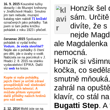
16. 9. 2015
Kouzelné tužky
Honzík šel 
dorazily i do Muzejní knihovny
v Jindřichově Hradci. Smutno
sám. Určitě
jim tam nebude, muzejní
katalog nám nabídl
71 knížek!
označených jako pohádky. Tak
divíte, že s
jsem si tam jednu knížku
pohádek z roku 1923 i přečetl.
nejde Magd
červenec 2015
Spoluautor
ale Magdalenka 
pohádek si vydal knihu
Vodum. Je voda stvořitel?
nemocná.
Nejde ale o pohádky či čtení
pro děti, jde o úvahy o vodě.
Nabízela se na porcinkuli v J.
Honzík si všimnu
Hradci 2. 8. 2015 na stánku
vydavatelství EPIKA. Další
kočka, co seděla
viz
web
ke knize.
smutně mňouká.
Kupte si naše pohádky,
jejich čtení je určitě zdraví
prospěšnější než sledování
zahrál na opušt
komerčních televizí. A
můžete přitom vymyslet
klavír, co stál na 
další příběhy našich hrdinů
pro náš web.
Bugatti Step
. A
2. 12. 2014
Mohli jste se na