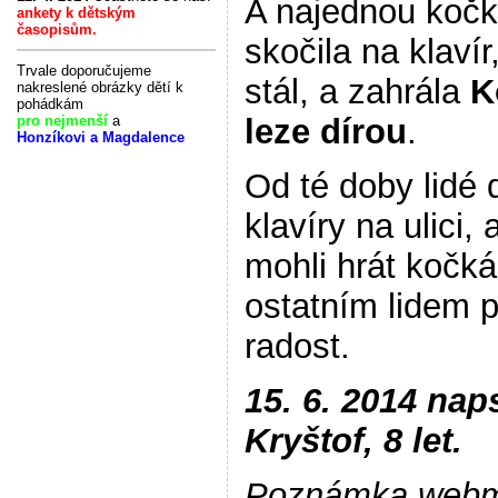
A najednou koč
ankety k dětským
časopisům.
skočila na klavír
Trvale doporučujeme
stál, a zahrála
K
nakreslené obrázky dětí k
pohádkám
pro nejmenší
a
leze dírou
.
Honzíkovi a Magdalence
Od té doby lidé 
klavíry na ulici, 
mohli hrát kočk
ostatním lidem p
radost.
15. 6. 2014 nap
Kryštof, 8 let.
Poznámka webm